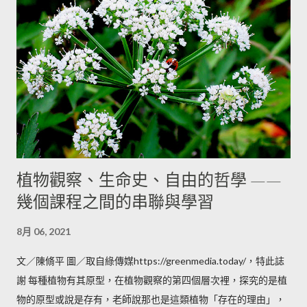
所為應當有充足完備的理由，並且拋開無意義的行為舉止。一旦
確認了決定的正確性，便秉持內在的信念，堅持到底。 這就是所
謂的 正思維。」 太陽帶來和諧的能量與存在的特質。 靜靜地陪
伴宇宙間所有的存在互動、位移，觀照著整個宇宙的狀態，以無
私的姿態安靜的尊重彼此。 太陽也在整個宇宙創造出一個充滿光
亮的空間，在那空間中，一呼一吸帶著和諧與平靜的溫暖。 在這
一天，我們在內心邀請太陽的力量進入，協助我們將意識延伸到
太陽的姿態，他的奉獻、安靜、寬容與周全。 每個人都有內在道
德性的直覺，當我們連結到太陽的力量時，很容易能感受到那股
植物觀察、生命史、自由的哲學 ——
和諧能量與安靜的感受，我們試著將正思維帶入星期日的生活
幾個課程之間的串聯與學習
中，將有機會更認識自己的某個面向。 照片來自medium.com 星
期一對應到的是月亮。 「星期一 【正語】Right Speech/
8月 06, 2021
Word（正確的話語） 對努力提升靈性發展的人而言，應當只說
有意義的話語。只為說話而說話，只為消磨時間的閒談，這些情
文／陳脩平 圖／取自綠傳媒https://greenmedia.today/，特此誌
況都有害。要避免一般性、主題混雜或沒有連貫的對話。這不意
謝 每種植物有其原型，在植物觀察的第四個層次裡，探究的是植
味著個人必須關閉與他人的互動，而是應該在交談中一步一步發
物的原型或說是存有，老師說那也是這類植物「存在的理由」，