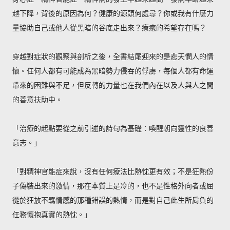
越下降，背後的原因為何？健康的源頭何處尋？你或我有什麼力
量協助自己或他人從黑暗的谷底走出來？療癒的希望存在嗎？
穿越對症狀的觀察與剖析之後，全書結尾迎來的是悲天憫人的情
懷。任何人都有可能成為黑暗勢力侵吞的俘虜，每個人都有命運
帶來的困難與不足，但反轉的力量也在我們內在以及人與人之間
的善意扶助中。
「治療的起點要從之前引述的詩句為基礎：喚醒朝向靈性的良善
意志。」
「對精神官能症來說，沒有任何療法比熱忱更有效；不是狂熱份
子偽裝出來的激情，那在本質上是冷的，也不是性格外向者或屈
從於狂放不羈情感的那種錯誤的熱情，而是對自己此生所肩負的
任務懷抱真實的熱忱。」