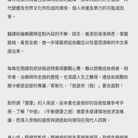
代變遷及世界文化所形成的環境、個人命運及業力的可能成因
等。
翻譯和編輯團隊從對內容的不解、陌生、推測到漸漸熟悉、掌握
脈絡、看見全貌，進一步琢磨把這些觀念以恰當而清晰的中文表
達出來。
每每在閱讀到症狀敍述時覺得膽戰心驚，難以想像這些病者、陪
伴者、治療師所走過的歷程，也深感人生之難得，連這些挑戰和
關卡都是這麼的專屬／客製化，「就是你（我）」要去面對！
對所謂「健康」的人來說，這本書也是很好的自我發展參考手
冊，了解「中道」（平衡健康之道）需要多麼謹慎地追求並維
護，而落入旁側的威脅與誘惑如何環伺在現代人四周。
身心症、精神官能症、精神病的發生率越來越高、發病年齡越來