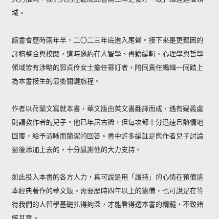
域。
讀書會歷時兩年半，二〇二三年底進入尾聲。接下來是更艱困的
譯稿整合與校閱，這時邀約在人智學、書籍編輯、心理學與哲學
領域皆有涉略的郭貞伶女士擔任審訂者，陪同責任編輯一同踏上
為本書接生的最後關鍵旅程。
作者以荷蘭文寫就本書，華文版由英文書翻譯而成，遇有疑義處
則請教作者的兒子。他已年屆古稀，但每次都十分迅速且熱情地
回覆，給予清晰而簡潔的回答。書中許多編註是與作者兒子討論
過後添加上去的，十分感謝他的大力支持。
如此投入本書的各方人力，真可說是用「護持」的心情在預備這
本經典著作的華文版。需要歷時四年以上的籌備，也可說是在等
待我們的人智學基礎扎得夠深，才能看得透本書的精髓，不致錯
解其意。