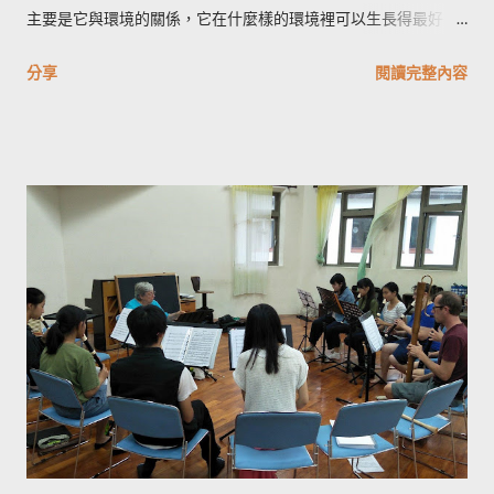
展出有意義之事，說話及回答都經過各種角度的思考，沒有原因
主要是它與環境的關係，它在什麼樣的環境裡可以生長得最好？
絕不說話－－寧可保持沉默。 每個人應試著不說太多，也不說太
它為周遭環境貢獻了什麼？ 這對應到生命史的中後期階段，需要
少的話。首先安靜傾聽，然後再反省所說過的話。 這就是所謂
分享
閱讀完整內容
的是自我反思的能力，因為每個人就是一個原型，不像一株植物
的 正語。」 月亮在宇宙中彷彿一面通透的鏡子，純粹地反射、
是去活出它這個種類的生命特性，一個人要活出的是自己的理
映照一切的發生。 人類透過言語傳達內心的思考、心之所向，言
念，也只有自己才能回答「存在的理由」。 在生命前期，得自於
語映照著內心的某個面向，心魂被言語映照，言語有可能成為行
世界者多，那是培育和養成階段；到了中後期，在探問人生使命
動的前導。我思考、關注的面向可能成為我與朋友談話的內容，
與任務時，是付出多於得到，問的是我能貢獻什麼，而不是我能
我內心想做的事，透過言語傳遞給...
收穫什麼。 就像植物在綻放絢麗、辨識度最高的花朵之後，下一
步要留下種子。我們的人生使命與任務是種子，帶向未來，為了
下一輪的生命；使命與任務不在彰顯自身的花朵，那只是一個過
程。 談到給予、付出，不免想到現代人長於累積、聚集，好像擁
有得越多就越不滿足，生命好似一個填不滿的空洞，有了還要更
多，這樣的不滿足從何而來？ 老師說是物質主義造成的，沒有認
識到人的實相是靈心身的存有。心—靈的生命只能用心—靈的質
素去充實，一直填塞物質也不會覺得飽滿，這是人性本質使然。
就像植物需要水，澆灌牛奶並無助益。 就像清潔時，移除了塵埃