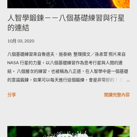
人智學鍛鍊－－八個基礎練習與行星
的連結
10月 03, 2020
八個基礎練習來自魯道夫．施泰納 整理撰文／孫承萱 照片來自
NASA 行星的力量，以八個基礎練習作為思考行星與人間的連
結。 八個層次的練習，也被稱為八正道，在人智學中是一個基礎
的意識鍛鍊，如果可以每天進行這個鍛練，會是非常好的！ 在施
泰納的著作<<認識更高層的世界>>一書中，寫到十六瓣蓮花的開
分享
閱讀完整內容
展，最近與各位分享的八正道的練習，正是協助發展我們內在蓮
花的基礎鍛鍊。 照片來自thelocal.se 星期日對應到的是太陽。
「星期日【正思維】Right Judgment（正確的判斷） 即使是再微
不足道的小事，也要在完全充分的考量之下決定。讓任何未加思
索的行動，每一件無意義的作為遠離我們的心魂。一個人的所作