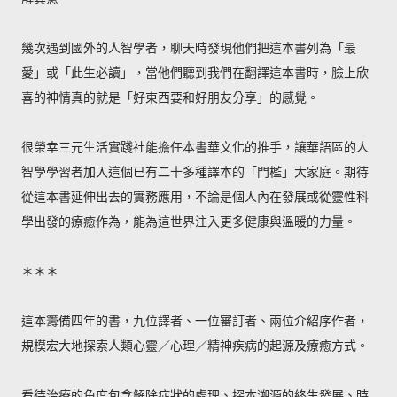
幾次遇到國外的人智學者，聊天時發現他們把這本書列為「最
愛」或「此生必讀」，當他們聽到我們在翻譯這本書時，臉上欣
喜的神情真的就是「好東西要和好朋友分享」的感覺。
很榮幸三元生活實踐社能擔任本書華文化的推手，讓華語區的人
智學學習者加入這個已有二十多種譯本的「門檻」大家庭。期待
從這本書延伸出去的實務應用，不論是個人內在發展或從靈性科
學出發的療癒作為，能為這世界注入更多健康與溫暖的力量。
＊＊＊
這本籌備四年的書，九位譯者、一位審訂者、兩位介紹序作者，
規模宏大地探索人類心靈／心理／精神疾病的起源及療癒方式。
看待治療的角度包含解除症狀的處理、探本溯源的終生發展、時