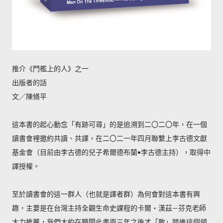
推介《門檻上的人》之一
出版者的話
文／陳脩平
這本書的起心動念「有跡可尋」的是追溯到二〇二〇年，在一個
讀書會裡邀約共讀、共譯，在二〇二一年四月聯繫上李古德文獻
基金會（目前由李古德的兒子希爾德布蘭•李古德主持），取得中
譯授權。
至於讀書會的這一群人（也就是譯者群）為何會對這本書有興
趣，主要是在台灣主持全觀生命史課程的卡爾‧漢茲—芬克老師
大力推薦，我們大約在聽聞此書兩三年之後才「敢」踏進這個領